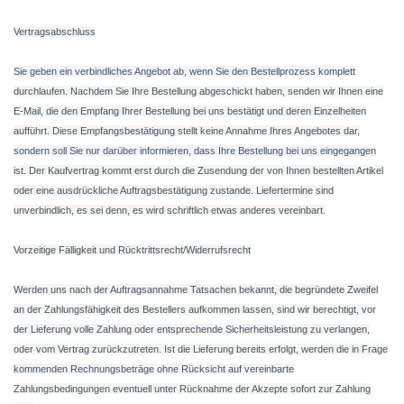
Vertragsabschluss
Sie geben ein verbindliches Angebot ab, wenn Sie den Bestellprozess komplett
durchlaufen. Nachdem Sie Ihre Bestellung abgeschickt haben, senden wir Ihnen eine
E-Mail, die den Empfang Ihrer Bestellung bei uns bestätigt und deren Einzelheiten
aufführt. Diese Empfangsbestätigung stellt keine Annahme Ihres Angebotes dar,
sondern soll Sie nur darüber informieren, dass Ihre Bestellung bei uns eingegangen
ist. Der Kaufvertrag kommt erst durch die Zusendung der von Ihnen bestellten Artikel
oder eine ausdrückliche Auftragsbestätigung zustande. Liefertermine sind
unverbindlich, es sei denn, es wird schriftlich etwas anderes vereinbart.
Vorzeitige Fälligkeit und Rücktrittsrecht/Widerrufsrecht
Werden uns nach der Auftragsannahme Tatsachen bekannt, die begründete Zweifel
an der Zahlungsfähigkeit des Bestellers aufkommen lassen, sind wir berechtigt, vor
der Lieferung volle Zahlung oder entsprechende Sicherheitsleistung zu verlangen,
oder vom Vertrag zurückzutreten. Ist die Lieferung bereits erfolgt, werden die in Frage
kommenden Rechnungsbeträge ohne Rücksicht auf vereinbarte
Zahlungsbedingungen eventuell unter Rücknahme der Akzepte sofort zur Zahlung