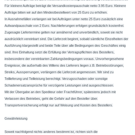
Für kleinere Aufträge beträgt die Versandkostenpauschale netto 3.95 Euro. Kleinere
Aufträge bitten wir auf den Mindestbestellwert von 25 Euro zu erhöhen.
In Ausnahmefällen verlangen wir bei Aufträgen unter netto 25 Euro zusätzlich eine
Aufwandpauschale von 2 Euro. Nachlieferungen erfolgen grundsätzlich kostenfrei.
Zugesagte Liefertermine gelten nur annähernd und unverbindlich, soweit sie nicht
ausdrücklich vereinbart sind. Die Lieferzeit beginnt, sobald sämtliche Einzelheiten der
Ausführung klargestellt und beide Teile über alle Bedingungen des Geschäftes einig
sind. Ihre Einhaltung setzt die Erfüllung der Vertragspflichten des Bestellers,
insbesondere der vereinbarten Zahlungsbedingungen voraus. Unvorhergesehene
Ereignisse, die außerhalb des Willens des Lieferers liegen z.B. Betriebsstörungen,
Streiks, Aussperrungen, verlängern die Lieferzeit angemessen. Wir sind zu
Teillieferung und Teilleistung berechtigt. Verzugsschaden oder sonstige
Schadenersatzansprüche für verzögerte Leistungen sind ausgeschlossen.
Mit der Übergabe an den Spediteur oder Frachtführer, spätestens jedoch mit
Verlassen des Betriebes, geht die Gefahr auf den Besteller über.
Transportversicherung erfolgt nur auf Weisung und Kosten des Bestellers.
Gewährleistung
Soweit nachfolgend nichts anderes bestimmt ist, richten sich die