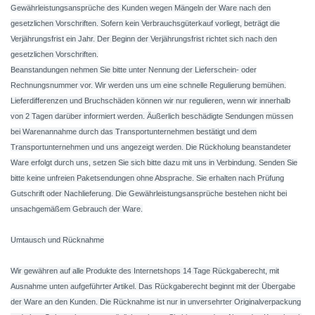
Gewährleistungsansprüche des Kunden wegen Mängeln der Ware nach den
gesetzlichen Vorschriften. Sofern kein Verbrauchsgüterkauf vorliegt, beträgt die
Verjährungsfrist ein Jahr. Der Beginn der Verjährungsfrist richtet sich nach den
gesetzlichen Vorschriften.
Beanstandungen nehmen Sie bitte unter Nennung der Lieferschein- oder
Rechnungsnummer vor. Wir werden uns um eine schnelle Regulierung bemühen.
Lieferdifferenzen und Bruchschäden können wir nur regulieren, wenn wir innerhalb
von 2 Tagen darüber informiert werden. Äußerlich beschädigte Sendungen müssen
bei Warenannahme durch das Transportunternehmen bestätigt und dem
Transportunternehmen und uns angezeigt werden. Die Rückholung beanstandeter
Ware erfolgt durch uns, setzen Sie sich bitte dazu mit uns in Verbindung. Senden Sie
bitte keine unfreien Paketsendungen ohne Absprache. Sie erhalten nach Prüfung
Gutschrift oder Nachlieferung. Die Gewährleistungsansprüche bestehen nicht bei
unsachgemäßem Gebrauch der Ware.
Umtausch und Rücknahme
Wir gewähren auf alle Produkte des Internetshops 14 Tage Rückgaberecht, mit
Ausnahme unten aufgeführter Artikel. Das Rückgaberecht beginnt mit der Übergabe
der Ware an den Kunden. Die Rücknahme ist nur in unversehrter Originalverpackung