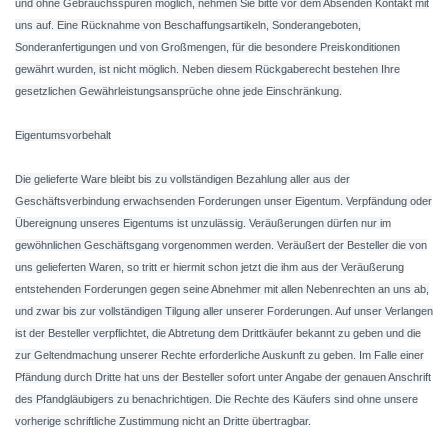
und ohne Gebrauchsspuren möglich, nehmen Sie bitte vor dem Absenden Kontakt mit
uns auf. Eine Rücknahme von Beschaffungsartikeln, Sonderangeboten,
Sonderanfertigungen und von Großmengen, für die besondere Preiskonditionen
gewährt wurden, ist nicht möglich. Neben diesem Rückgaberecht bestehen Ihre
gesetzlichen Gewährleistungsansprüche ohne jede Einschränkung.
Eigentumsvorbehalt
Die gelieferte Ware bleibt bis zu vollständigen Bezahlung aller aus der
Geschäftsverbindung erwachsenden Forderungen unser Eigentum. Verpfändung oder
Übereignung unseres Eigentums ist unzulässig. Veräußerungen dürfen nur im
gewöhnlichen Geschäftsgang vorgenommen werden. Veräußert der Besteller die von
uns gelieferten Waren, so tritt er hiermit schon jetzt die ihm aus der Veräußerung
entstehenden Forderungen gegen seine Abnehmer mit allen Nebenrechten an uns ab,
und zwar bis zur vollständigen Tilgung aller unserer Forderungen. Auf unser Verlangen
ist der Besteller verpflichtet, die Abtretung dem Drittkäufer bekannt zu geben und die
zur Geltendmachung unserer Rechte erforderliche Auskunft zu geben. Im Falle einer
Pfändung durch Dritte hat uns der Besteller sofort unter Angabe der genauen Anschrift
des Pfandgläubigers zu benachrichtigen. Die Rechte des Käufers sind ohne unsere
vorherige schriftliche Zustimmung nicht an Dritte übertragbar.