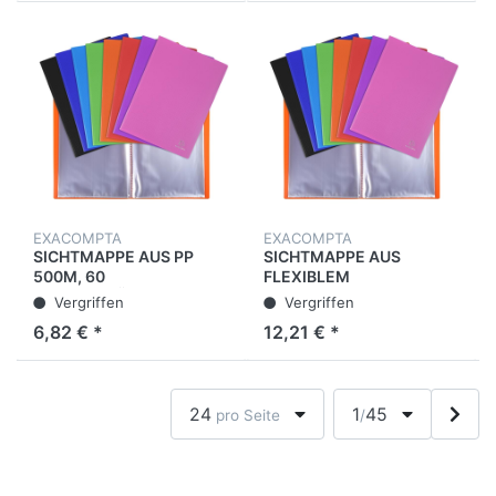
EXACOMPTA
EXACOMPTA
SICHTMAPPE AUS PP
SICHTMAPPE AUS
500Μ, 60
FLEXIBLEM
KRISTALLHÜLLEN OPAK -
POLYPROPYLEN 500Μ,
Vergriffen
Vergriffen
A4 - FARBEN SORTIERT
100 HÜLLEN, KRISTALL,
6,82 € *
12,21 € *
OPAK - A4 - FARBEN
SORTIERT
24
1
45
pro Seite
/