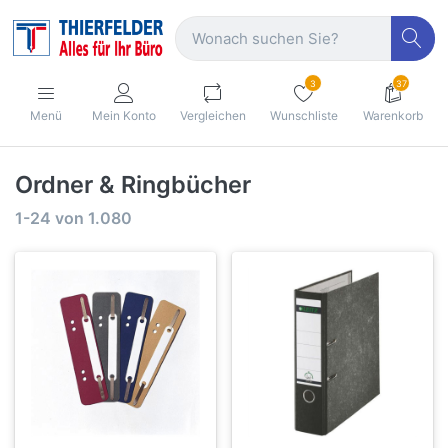
3
37
Menü
Mein Konto
Vergleichen
Wunschliste
Warenkorb
Ordner & Ringbücher
1-24
von
1.080