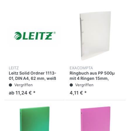
LEITZ
EXACOMPTA
Leitz Solid Ordner 1113-
Ringbuch aus PP 500µ
01, DIN A4, 62 mm, weiß
mit 4 Ringen 15mm,
Rücken 20mm,
Vergriffen
Vergriffen
Chromaline, 32x25cm für
ab 11,24 € *
4,11 € *
DIN A4