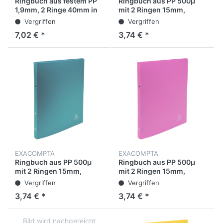
Ringbuch aus festem PP
Ringbuch aus PP 500µ
1,9mm, 2 Ringe 40mm in
mit 2 Ringen 15mm,
D-Form, Rücken 64mm, 3
Rücken 20mm, blickdicht,
Vergriffen
Vergriffen
Außen- und 2
für Format DIN A4
7,02 € *
3,74 € *
Innenhüllen, 32x28,5cm
für DIN A4 Überbreite -
Kreacover
EXACOMPTA
EXACOMPTA
Ringbuch aus PP 500µ
Ringbuch aus PP 500µ
mit 2 Ringen 15mm,
mit 2 Ringen 15mm,
Rücken 20mm, blickdicht,
Rücken 20mm, blickdicht,
Vergriffen
Vergriffen
für Format DIN A4
für Format DIN A4
3,74 € *
3,74 € *