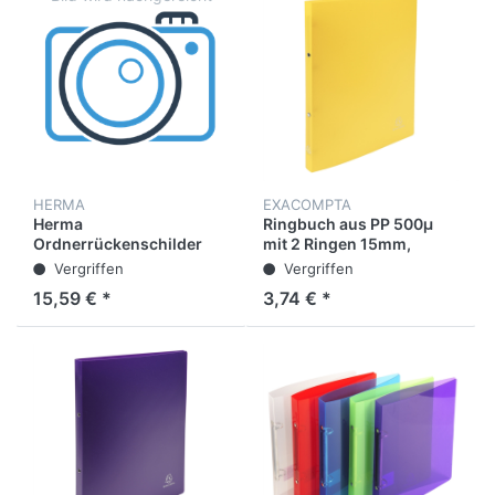
HERMA
EXACOMPTA
Herma
Ringbuch aus PP 500µ
Ordnerrückenschilder
mit 2 Ringen 15mm,
5090, schmal / kurz, 38 x
Rücken 20mm, blickdicht,
Vergriffen
Vergriffen
192 mm, weiß, 175 Stück
für Format DIN A4
15,59 € *
3,74 € *