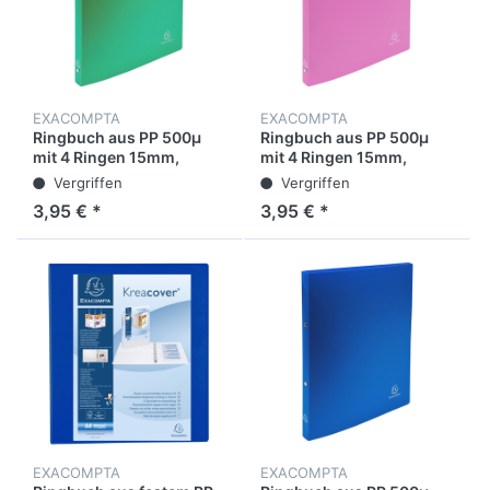
EXACOMPTA
EXACOMPTA
Ringbuch aus PP 500µ
Ringbuch aus PP 500µ
mit 4 Ringen 15mm,
mit 4 Ringen 15mm,
Rücken 20mm, blickdicht,
Rücken 20mm, blickdicht,
Vergriffen
Vergriffen
für Format DIN A4
für Format DIN A4
3,95 € *
3,95 € *
EXACOMPTA
EXACOMPTA