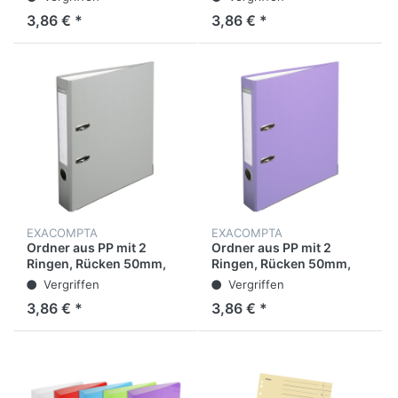
Überbreite
Überbreite
3,86 € *
3,86 € *
EXACOMPTA
EXACOMPTA
Ordner aus PP mit 2
Ordner aus PP mit 2
Ringen, Rücken 50mm,
Ringen, Rücken 50mm,
32x29cm für DIN A4
32x29cm für DIN A4
Vergriffen
Vergriffen
Überbreite
Überbreite
3,86 € *
3,86 € *