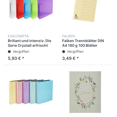
EXACOMPTA
FALKEN
Brillant und intensiv. Die
Falken Trennblätter DIN
Serie Crystall erfrischt
A4 180 g 100 Blätter
Ihren Schul- und
Vergriffen
Vergriffen
Büroalltag mit seinen
5,93 € *
3,49 € *
offenkundigen Farben.