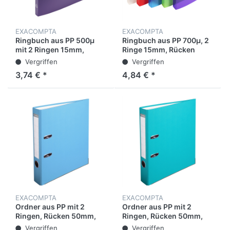
EXACOMPTA
EXACOMPTA
Ringbuch aus PP 500µ
Ringbuch aus PP 700µ, 2
mit 2 Ringen 15mm,
Ringe 15mm, Rücken
Rücken 20mm, blickdicht,
20mm, 23x20cm für
Vergriffen
Vergriffen
für Format DIN A4
22x17cm - Crystal
3,74 € *
4,84 € *
EXACOMPTA
EXACOMPTA
Ordner aus PP mit 2
Ordner aus PP mit 2
Ringen, Rücken 50mm,
Ringen, Rücken 50mm,
32x29cm für DIN A4
32x29cm für DIN A4
Vergriffen
Vergriffen