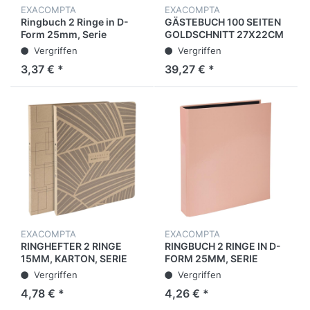
EXACOMPTA
EXACOMPTA
Ringbuch 2 Ringe in D-
GÄSTEBUCH 100 SEITEN
Form 25mm, Serie
GOLDSCHNITT 27X22CM
Aquarel - A4 - Farben
- LANDIDYLLE - MOTIV -
Vergriffen
Vergriffen
sortiert
NEU
3,37 € *
39,27 € *
EXACOMPTA
EXACOMPTA
RINGHEFTER 2 RINGE
RINGBUCH 2 RINGE IN D-
15MM, KARTON, SERIE
FORM 25MM, SERIE
ETERNECO - A4 -
AQUAREL - A4 -
Vergriffen
Vergriffen
SORTIERTE MOTIVE
KORALLENROT
4,78 € *
4,26 € *