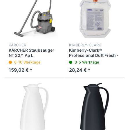
KÄRCHER
KIMBERLY-CLARK
KÄRCHER Staubsauger
Kimberly-Clark®
NT 22/1 Ap L,
Professional Duft Fresh -
Netzanschluss,
Nachfüllpack, 300 ml
6-10 Werktage
3-5 Werktage
Saugleistung: 1.300 W, 37
159,02 € *
28,24 € *
x 38 x 48 cm,
grau/schwarz/gelb