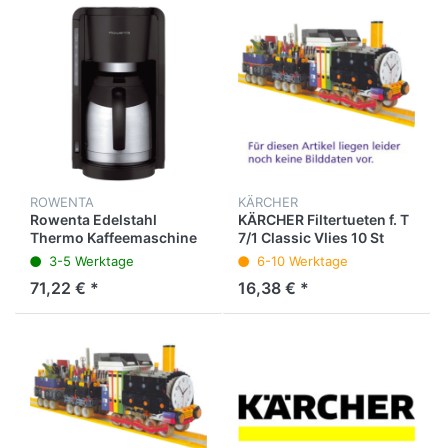
ROWENTA
KÄRCHER
Rowenta Edelstahl
KÄRCHER Filtertueten f. T
Thermo Kaffeemaschine
7/1 Classic Vlies 10 St
CT 3818, schwarz
3-5 Werktage
6-10 Werktage
71,22 € *
16,38 € *