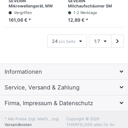
SEVERIN
SEVERIN
Mikrowellengerät, MW
Milchaufschäumer SM
7868, mit Grill / Heißluft,
3590, Batteriebetrieb,
Vergriffen
1-2 Werktage
900 W, 25 l, 515 x 460 x
schwarz
161,06 € *
12,89 € *
310 mm, edelstahl
24
1
7
pro Seite
/
Informationen
Service, Versand & Zahlung
Firma, Impressum & Datenschutz
* Alle Preise zzgl. MwSt., zzgl.
Copyright © 2026
Versandkosten
THIERFELDER-alles für Ihr