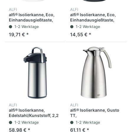
ALFI
ALFI
alfi® Isolierkanne, Eco,
alfi® Isolierkanne, Eco,
Einhandausgießtaste,
Einhandausgießtaste,
Kunststoff, 1 l, weiß
Kunststoff, 1 l, schwarz
1-2 Werktage
1-2 Werktage
19,71 € *
14,55 € *
ALFI
ALFI
alfi® Isolierkanne,
alfi® Isolierkanne, Gusto
Edelstahl/Kunststoff, 2,2
TT,
l, edelstahl/schwarz
spülmaschinengeeignet,
1-2 Werktage
1-2 Werktage
Einhandausgießtaste, 1,5
58,98 € *
61,11 € *
l, edelstahl, matt