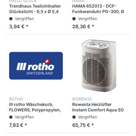
HALLO GLÜCK
HAMA
Trendhaus Teelichthalter
HAMA 652013 - DCF-
Glückslicht - 6,5 x Ø 5,4
Funkwanduhr PG-300, Ø
cm, Glas, sortiert
30 cm, mit
Vergriffen
Vergriffen
Thermo-/Hygrometer,
3,94 € *
28,36 € *
Weiß/silber
ROTHO
ROWENTA
III rotho Wäschekorb,
Rowenta Heizlüfter
FLOWERS, Polypropylen,
Instant Comfort Aqua SO
50 l, 65,1 x 48,6 x 26,2
6510
Vergriffen
Vergriffen
cm, grau
7,83 € *
65,75 € *