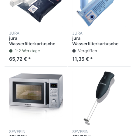
JURA
JURA
jura
jura
Wasserfilterkartusche
Wasserfilterkartusche
claris WHITE (4 Stück)
claris BLUE
1-2 Werktage
Vergriffen
65,72 € *
11,35 € *
SEVERIN
SEVERIN