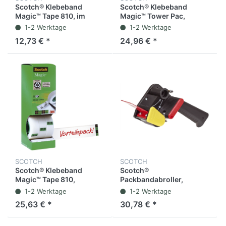
Scotch® Klebeband
Scotch® Klebeband
Magic™ Tape 810, im
Magic™ Tower Pac,
Handabroller,
selbstklebend,
1-2 Werktage
1-2 Werktage
selbstklebend,
permanent, 19 mm x 33
12,73 € *
24,96 € *
permanent, 19 mm x 25
m, transparent (14
m, transparent (3 Rollen)
Rollen)
SCOTCH
SCOTCH
Scotch® Klebeband
Scotch®
Magic™ Tape 810,
Packbandabroller,
Zelluloseacetat,
Handgerät, leer, für Rollen
1-2 Werktage
1-2 Werktage
selbstklebend,
bis 50 mm x 66 m, Kern-
25,63 € *
30,78 € *
permanent, 19 mm x 33
Ø: 76 mm, schwarz/rot
m, transparent (8 Rollen)