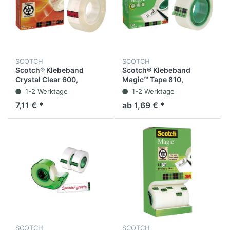
SCOTCH
SCOTCH
Scotch® Klebeband
Scotch® Klebeband
Crystal Clear 600,
Magic™ Tape 810,
selbstklebend, 19 mm x
Zelluloseacetat,
1-2 Werktage
1-2 Werktage
33 m, transparent (1
selbstklebend,
7,11 € *
ab 1,69 € *
Rolle)
permanent, 19 mm x 10 m,
transparent (1 Rolle)
SCOTCH
SCOTCH