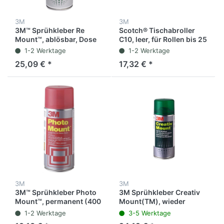
3M
3M
3M™ Sprühkleber Re
Scotch® Tischabroller
Mount™, ablösbar, Dose
C10, leer, für Rollen bis 25
(400 ml)
mm x 66 m, schwarz
1-2 Werktage
1-2 Werktage
25,09 € *
17,32 € *
3M
3M
3M™ Sprühkleber Photo
3M Sprühkleber Creativ
Mount™, permanent (400
Mount(TM), wieder
ml)
ablösbar, transparenter
1-2 Werktage
3-5 Werktage
Auftrag, 400 ml