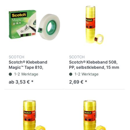
SCOTCH
SCOTCH
Scotch® Klebeband
Scotch® Klebeband 508,
Magic™ Tape 810,
PP, selbstklebend, 15 mm
Zelluloseacetat,
x 10 m, transparent (10
1-2 Werktage
1-2 Werktage
selbstklebend,
Rollen)
ab 3,53 € *
2,69 € *
permanent, 12 mm x 33
m, transparent (1 Rolle)