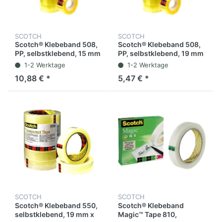
SCOTCH
SCOTCH
Scotch® Klebeband 508,
Scotch® Klebeband 508,
PP, selbstklebend, 15 mm
PP, selbstklebend, 19 mm
x 33 m, transparent (10
x 33 m, transparent (8
1-2 Werktage
1-2 Werktage
Rollen)
Rollen)
10,88 € *
5,47 € *
SCOTCH
SCOTCH
Scotch® Klebeband 550,
Scotch® Klebeband
selbstklebend, 19 mm x
Magic™ Tape 810,