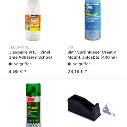
CLEOPATRE
3M
Cleopatre VI1L - Vinyl
3M™ Sprühkleber Creativ
Glue Adhesive 'School
Mount, ablösbar (400 ml)
glue' in 1kg
Vergriffen
Vergriffen
4,95 € *
23,19 € *