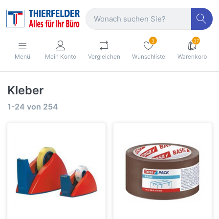
3
37
Menü
Mein Konto
Vergleichen
Wunschliste
Warenkorb
Kleber
1-24
von
254