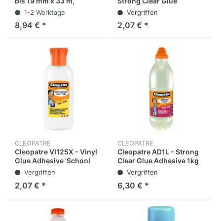
bis 19 mm x 33 m,
Strong Clear Glue
schwarz / weiß
Adhesive 100GR
1-2 Werktage
Vergriffen
8,94 € *
2,07 € *
CLEOPATRE
CLEOPATRE
Cleopatre VI125X - Vinyl
Cleopatre AD1L - Strong
Glue Adhesive 'School
Clear Glue Adhesive 1kg
glue' in 100 gr
Vergriffen
Vergriffen
2,07 € *
6,30 € *