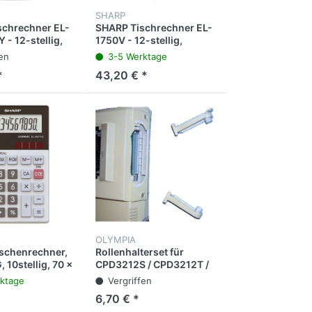
SHARP
schrechner EL-
SHARP Tischrechner EL-
- 12-stellig,
1750V - 12-stellig,
 221 x 78 x 327
druckend, 150 x 51,5 x
fen
3-5 Werktage
230 mm, weiß
*
43,20 € *
OLYMPIA
schenrechner,
Rollenhalterset für
 10stellig, 70 x
CPD3212S / CPD3212T /
5 mm
CPD5212 / CPD5514 T
ktage
Vergriffen
6,70 € *