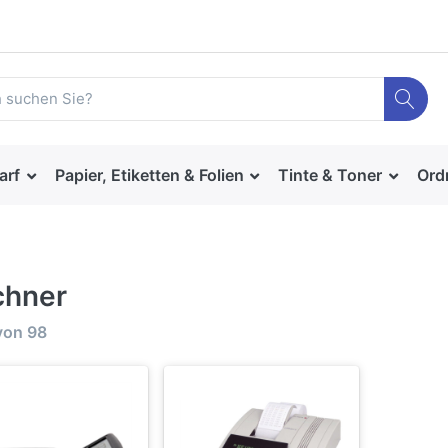
arf
Papier, Etiketten & Folien
Tinte & Toner
Ord
chner
von
98