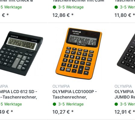
ect-Funktion
TAX EUR HMS
großer An
-5 Werktage
3-5 Werktage
3-5 Wer
 € *
12,86 € *
11,80 € 
MPIA
OLYMPIA
OLYMPIA
PIA LCD 612 SD -
OLYMPIA LCD1000P -
OLYMPIA 
-Taschenrechner,
Taschenrechner,
JUMBO Re
tellig, schwarz
Wasser- und staubdicht,
Format, s
-5 Werktage
3-5 Werktage
3-5 Wer
orange
49 € *
10,27 € *
12,91 € 