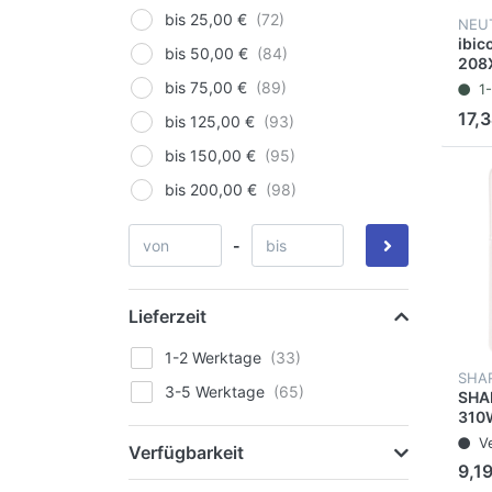
bis 25,00 €
NEU
ibic
bis 50,00 €
208
Sola
bis 75,00 €
1
bewe
17,3
bis 125,00 €
LCD, 
x 13
bis 150,00 €
hell
bis 200,00 €
-
Lieferzeit
1-2 Werktage
SHA
3-5 Werktage
SHAR
310W
Batt
V
Verfügbarkeit
122
9,19