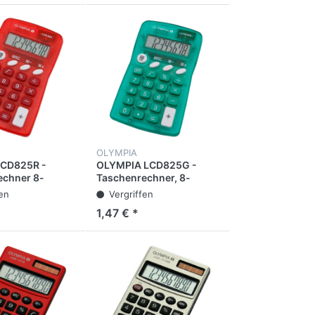
OLYMPIA
LCD825R -
OLYMPIA LCD825G -
echner 8-
Taschenrechner, 8-
nzeige, rot
stellige Anzeige, grün
fen
Vergriffen
1,47 € *