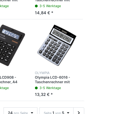
zeige
großer Anzeige, 12-
ktage
3-5 Werktage
stellig, CSM TAX
*
14,84 € *
OLYMPIA
LCD908 -
Olympia LCD-6016 -
chner, A4
Taschenrechner mit
chwarz
großer Anzeige, 16-
ktage
3-5 Werktage
stellig, TAX
*
13,32 € *
24
1
5
pro Seite
Seite
von