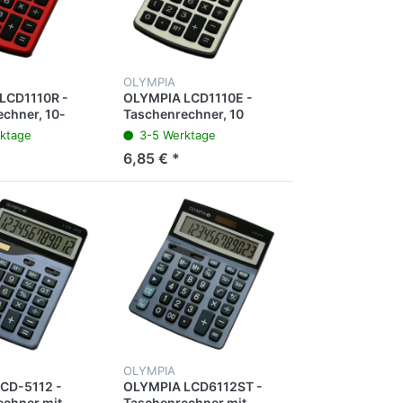
OLYMPIA
LCD1110R -
OLYMPIA LCD1110E -
chner, 10-
Taschenrechner, 10
t
stellig, Dual Power, grau
ktage
3-5 Werktage
6,85 € *
OLYMPIA
CD-5112 -
OLYMPIA LCD6112ST -
chner mit
Taschenrechner mit