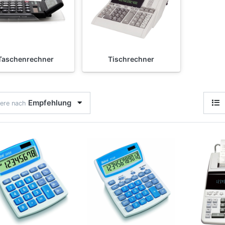
Taschenrechner
Tischrechner
Empfehlung
iere nach