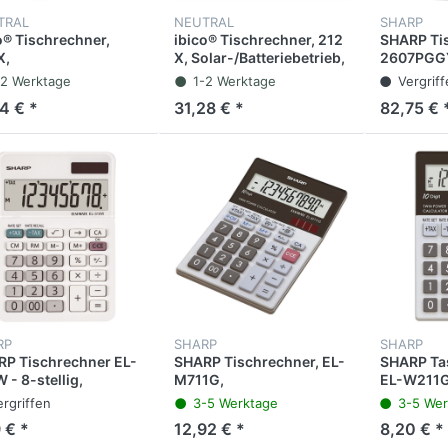
TRAL
NEUTRAL
SHARP
o® Tischrechner,
ibico® Tischrechner, 212
SHARP Ti
X,
X, Solar-/Batteriebetrieb,
2607PGGY 
r-/Batteriebetrieb,
bewegliches Display,
druckend,
-2 Werktage
1-2 Werktage
Vergrif
gliches Display,
LCD, 12stellig, 1zeilig,
mm, grau
4 € *
31,28 € *
82,75 € 
8stellig, 1zeilig, 107
140 x 190 x 15 mm, 200
4 x 28 mm, 100 g,
g, hellgrau
grau
RP
SHARP
SHARP
P Tischrechner EL-
SHARP Tischrechner, EL-
SHARP Ta
 - 8-stellig,
M711G,
EL-W211G,
erie/Solar, 85 x 26 x
Solar-/Batteriebetrieb,
117 x 8,1
ergriffen
3-5 Werktage
3-5 Wer
 mm, weiß
angewinkeltes Display,
 € *
12,92 € *
8,20 € *
LCD, 10stellig, 1zeilig,