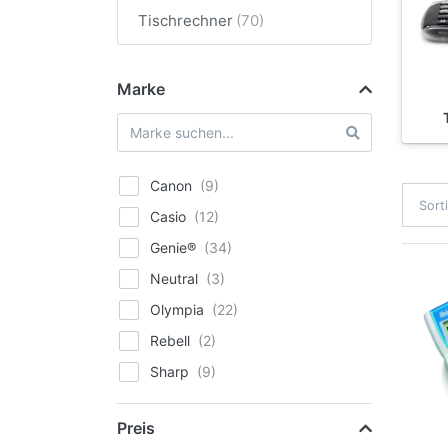
Tischrechner
Marke
Canon
Sort
Casio
Genie®
Neutral
Olympia
Rebell
Sharp
Texas Instruments
Preis
Triumph-Adler