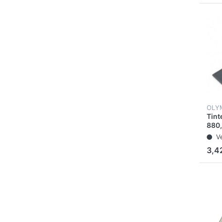
OLY
Tint
880,
GT, 
V
CPD 
3,4