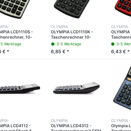
MPIA
OLYMPIA
OLYMPIA
MPIA LCD1110S -
OLYMPIA LCD1110K -
OLYMPIA 
henrechner, 10-
Taschenrechner 10-
Taschenre
ig, silber
stellig, schwarz
stellig, ro
-5 Werktage
3-5 Werktage
3-5 Wer
6 € *
6,85 € *
6,43 € *
MPIA
OLYMPIA
OLYMPIA
MPIA LCD4112 -
OLYMPIA LCD4312 -
Olympia L
ner mit Check &
Taschenrechner mit CSM
Taschenre