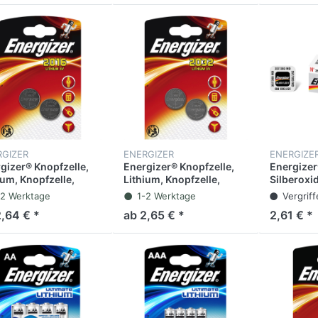
RGIZER
ENERGIZER
ENERGIZE
gizer® Knopfzelle,
Energizer® Knopfzelle,
Energizer
ium, Knopfzelle,
Lithium, Knopfzelle,
Silberoxi
16, CR2016, 3 V, 90
CR2032, 3 V, 240 mAh (2
357/303, 
-2 Werktage
1-2 Werktage
Vergrif
(2 Stück)
Stück)
2,64 € *
ab 2,65 € *
2,61 € *