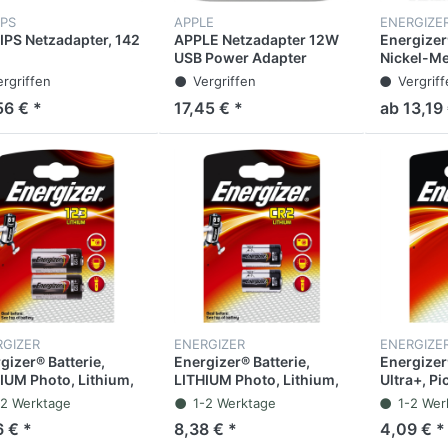
IPS
APPLE
ENERGIZE
IPS Netzadapter, 142
APPLE Netzadapter 12W
Energizer
USB Power Adapter
Nickel-Me
Baby, C, H
ergriffen
Vergriffen
Vergrif
2.500 mAh
56 € *
17,45 € *
ab 13,19 
RGIZER
ENERGIZER
ENERGIZE
gizer® Batterie,
Energizer® Batterie,
Energizer®
IUM Photo, Lithium,
LITHIUM Photo, Lithium,
Ultra+, P
345, 123, 3 V, 1.500
CR15H270, CR2, 3 V, 800
LR8D425, 
-2 Werktage
1-2 Werktage
1-2 Wer
(2 Stück)
mAh (2 Stück)
mAh (2 St
6 € *
8,38 € *
4,09 € *