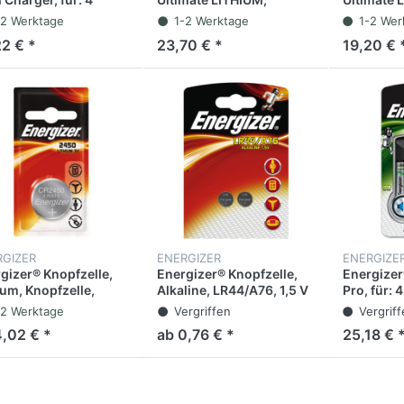
AA (1 Stück)
Mignon, AA, LR6, 1,5 V
AAA, LR03,
-2 Werktage
1-2 Werktage
1-2 Wer
(10 Stück)
Stück)
22 € *
23,70 € *
19,20 € 
RGIZER
ENERGIZER
ENERGIZE
gizer® Knopfzelle,
Energizer® Knopfzelle,
Energizer
ium, Knopfzelle,
Alkaline, LR44/A76, 1,5 V
Pro, für:
50, 3 V, 620 mAh (2
(2 Stück)
-2 Werktage
Vergriffen
Vergrif
k)
4,02 € *
ab 0,76 € *
25,18 € 