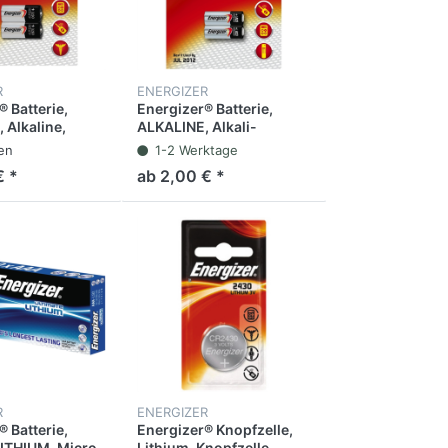
R
ENERGIZER
 Batterie,
Energizer® Batterie,
 Alkaline,
ALKALINE, Alkali-
,5 V (2 Stück)
Mangan, A23, E23A, 12 V
fen
1-2 Werktage
(2 Stück)
€ *
ab 2,00 € *
R
ENERGIZER
 Batterie,
Energizer® Knopfzelle,
LITHIUM, Micro,
Lithium, Knopfzelle,