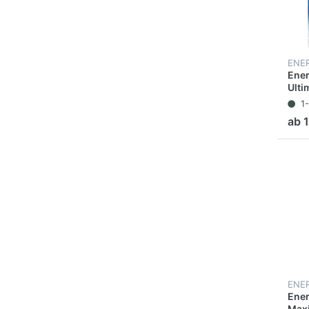
ENE
Ener
Ulti
Mign
1
Stüc
ab 1
ENE
Ener
Maxi