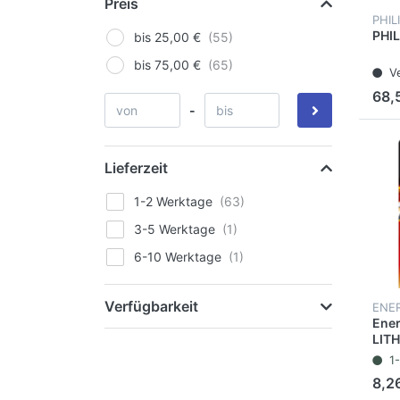
Preis
PHIL
PHIL
bis 25,00 €
bis 75,00 €
V
68,
-
Lieferzeit
1-2 Werktage
3-5 Werktage
6-10 Werktage
Verfügbarkeit
ENE
Ener
LITH
CR17
1
mAh 
8,2