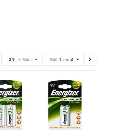
24
1
3
pro Seite
Seite
von