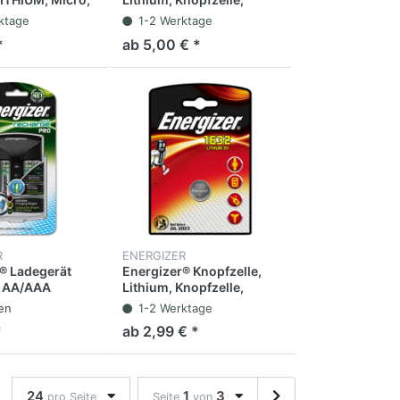
 1,5 V (10
CR2430, 3 V, 290 mAh (2
ktage
1-2 Werktage
Stück)
*
ab 5,00 € *
R
ENERGIZER
® Ladegerät
Energizer® Knopfzelle,
 4 AA/AAA
Lithium, Knopfzelle,
CR1632, 3 V
fen
1-2 Werktage
*
ab 2,99 € *
24
1
3
pro Seite
Seite
von