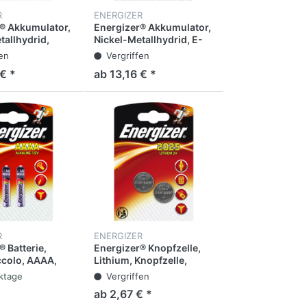
R
ENERGIZER
® Akkumulator,
Energizer® Akkumulator,
tallhydrid,
Nickel-Metallhydrid, E-
R14, 1,2 V,
Block, 9V-Block, HR22, 9
fen
Vergriffen
 (2 Stück)
V, 175 mAh
€ *
ab 13,16 € *
R
ENERGIZER
 Batterie,
Energizer® Knopfzelle,
iccolo, AAAA,
Lithium, Knopfzelle,
E96, 1,5 V, 625
CR2025, 3 V, 163 mAh (2
ktage
Vergriffen
ück)
Stück)
ab 2,67 € *