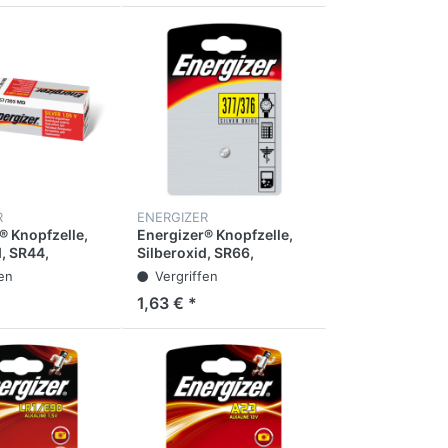
R
ENERGIZER
® Knopfzelle,
Energizer® Knopfzelle,
d, SR44,
Silberoxid, SR66,
1,55 V, 150 mAh
377/376, 1,55 V, 24 mAh
fen
Vergriffen
1,63 € *