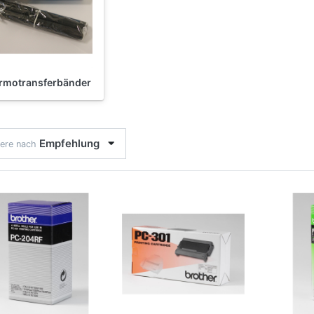
rmotransferbänder
Empfehlung
iere nach