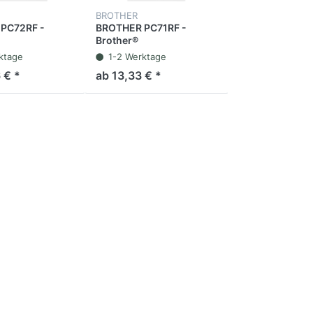
BROTHER
PC72RF -
BROTHER PC71RF -
Brother®
nsferrolle, PC-
Thermotransferrolle, PC-
ktage
1-2 Werktage
warz, 144
71RF, Schwarz, 144
 € *
ab 13,33 € *
Stück
Seiten