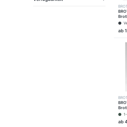
BRO
BRO
Brot
The
V
PC-2
ab 
Seit
BRO
BRO
Brot
Ther
1
74RF
ab 
Seit