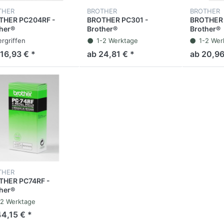
THER
BROTHER
BROTHER
THER PC204RF -
BROTHER PC301 -
BROTHER 
her®
Brother®
Brother®
rmotransferband,
Thermotransferband,
Thermotra
ergriffen
1-2 Werktage
1-2 Wer
04RF, Schwarz, 420
Mehrfachkassette, PC-
72RF, Sch
116,93 € *
ab 24,81 € *
ab 20,96
en, 4 Stück
301, Schwarz, 235
Seiten, 2 
Seiten, 1 Set
THER
THER PC74RF -
her®
motransferrolle, PC-
-2 Werktage
, Schwarz, 144
44,15 € *
en, 4 Stück