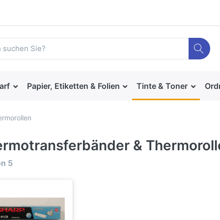
arf
Papier, Etiketten & Folien
Tinte & Toner
Ord
rmorollen
rmotransferbänder & Thermoroll
on
5