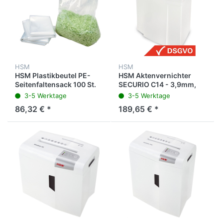
HSM
HSM
HSM Plastikbeutel PE-
HSM Aktenvernichter
Seitenfaltensack 100 St.
SECURIO C14 - 3,9mm,
für B32, 125.2
Streifenschnitt, 10-12
3-5 Werktage
3-5 Werktage
Blatt, weiß
86,32 € *
189,65 € *