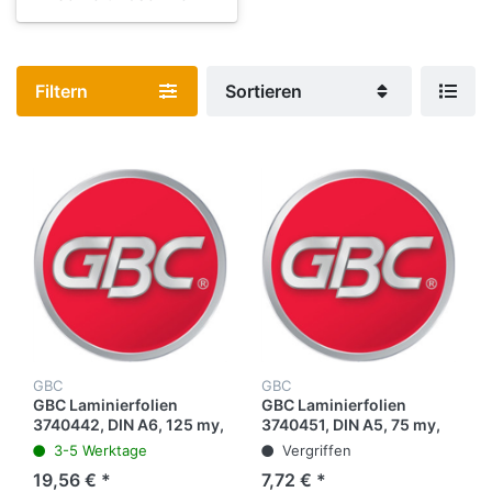
Filtern
Sortieren
GBC
GBC
GBC Laminierfolien
GBC Laminierfolien
3740442, DIN A6, 125 my,
3740451, DIN A5, 75 my,
glänzend, 100 Stück
glänzend, 100 Stück
3-5 Werktage
Vergriffen
19,56 € *
7,72 € *