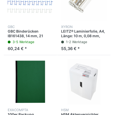
GBC
XYRON
GBC Binderücken
LEITZ® Laminierfolie, A4,
IB161438, 14 mm, 21
Länge: 10 m, 0,08 mm,
Ringe, silber, 100 Stück
transparent
3-5 Werktage
1-2 Werktage
60,24 € *
55,36 € *
EXACOMPTA
HSM
100er Packung
HSM Aktenvernichter,