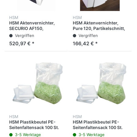
HSM
HSM
HSM Aktenvernichter,
HSM Aktenvernichter,
SECURIO AF150,
Pure 120, Partikelschnitt,
Partikelschnitt, 1,9 x 15
4 x 25 mm,
Vergriffen
Vergriffen
mm, Sicherheitsstufe: P-
Sicherheitsstufe: P-4, für:
520,97 € *
166,42 € *
5, für:
Papier/Heft-/Büroklammern/Kr
Papier/Büroklammern/Kreditkarten,
Dauerauffangbehälter,
Dauerauffangbehälter,
366 x 258 x 455 mm, 5 -
395 x 381 x 740 mm, 6 - 7
6 Blatt, weiß
Blatt, weiß
HSM
HSM
HSM Plastikbeutel PE-
HSM Plastikbeutel PE-
Seitenfaltensack 100 St.
Seitenfaltensack 100 St.
für B22, B24, 104.3,
für B34, 225.2,
3-5 Werktage
3-5 Werktage