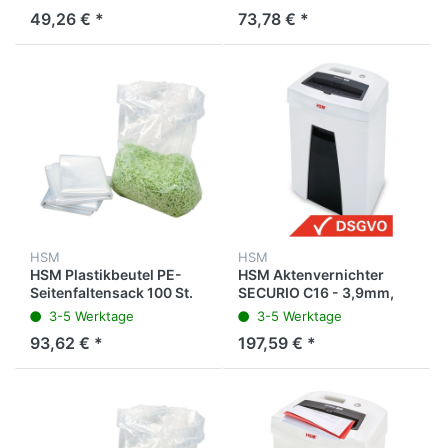
105.3, 108.2
386.2/386.1
49,26 € *
73,78 € *
HSM
HSM
HSM Plastikbeutel PE-
HSM Aktenvernichter
Seitenfaltensack 100 St.
SECURIO C16 - 3,9mm,
für P36, P40, 390.3/.2/.1,
Streifenschnitt, 12-14
3-5 Werktage
3-5 Werktage
411.2/.
Blatt, weiß
93,62 € *
197,59 € *