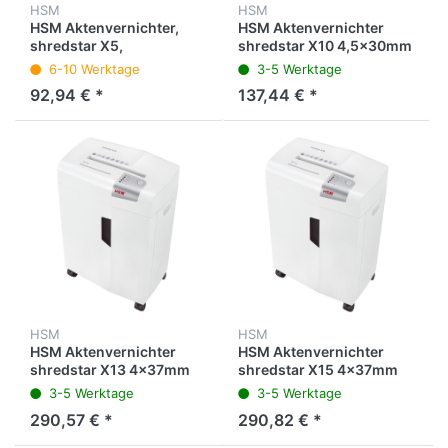
HSM
HSM
HSM Aktenvernichter,
HSM Aktenvernichter
shredstar X5,
shredstar X10 4,5x30mm
Partikelschnitt, 4,5 x 30
6-10 Werktage
3-5 Werktage
mm, Sicherheitsstufe: P-
92,94 € *
137,44 € *
4, für:
Papier/Büroklammern/CDs/Kreditkarten,
Dauerauffangbehälter,
345 x 245 x 385 mm, 5
Blatt, weiß/silber
HSM
HSM
HSM Aktenvernichter
HSM Aktenvernichter
shredstar X13 4x37mm
shredstar X15 4x37mm
3-5 Werktage
3-5 Werktage
290,57 € *
290,82 € *