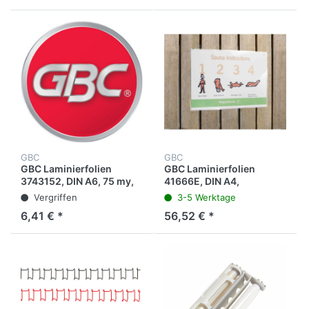
GBC
GBC
GBC Laminierfolien
GBC Laminierfolien
3743152, DIN A6, 75 my,
41666E, DIN A4,
glänzend, 100 Stück
selbstklebend, 100 my,
Vergriffen
3-5 Werktage
glänzend, 100 Stück
6,41 € *
56,52 € *