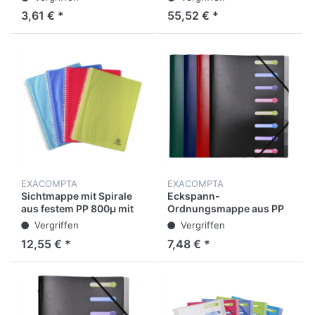
Format DIN A4
aus PP, Rücken: 40 mm,
3,61 € *
55,52 € *
Exactive®, DIN A3
Hochformat, Schwarz
EXACOMPTA
EXACOMPTA
Sichtmappe mit Spirale
Eckspann-
aus festem PP 800µ mit
Ordnungsmappe aus PP
30 Hüllen, Linicolor, für
500µ mit Gummizug und
Vergriffen
Vergriffen
Format DIN A4
3 Klappen, 8 Fächer für
12,55 € *
7,48 € *
Format DIN A4, farbig
sortiert