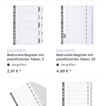
EXACOMPTA
EXACOMPTA
Bedruckte Register mit
Bedruckte Register mit
plastifizierten Taben, 5
plastifizierten Taben, 20
Taben von 1 bis 5, DIN A4
Taben von A bis Z, DIN A4
Vergriffen
Vergriffen
2,61 € *
4,89 € *