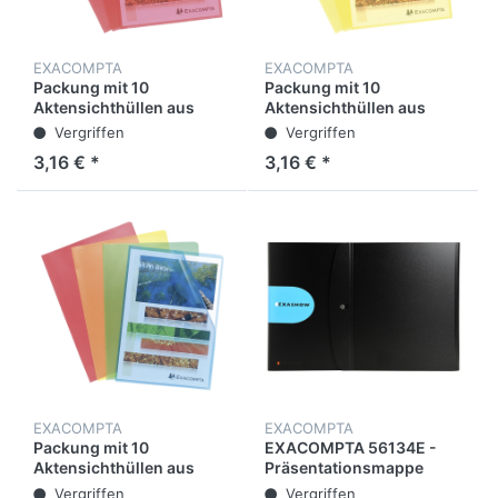
EXACOMPTA
EXACOMPTA
Packung mit 10
Packung mit 10
Aktensichthüllen aus
Aktensichthüllen aus
genarbtem PP 120µ, für
genarbtem PP 120µ, für
Vergriffen
Vergriffen
Format DIN A4
Format DIN A4
3,16 € *
3,16 € *
EXACOMPTA
EXACOMPTA
Packung mit 10
EXACOMPTA 56134E -
Aktensichthüllen aus
Präsentationsmappe
genarbtem PP 120µ, für
ExaShow mit 4 Ringen,
Vergriffen
Vergriffen