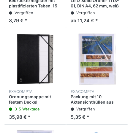
Bedruckte Register mit
Leitz Solid Ordner 1113-
plastifizierten Taben, 15
01, DIN A4, 62 mm, weiß
Taben von 1 bis 15, DIN A4
Vergriffen
Vergriffen
3,79 € *
ab 11,24 € *
EXACOMPTA
EXACOMPTA
Ordnungsmappe mit
Packung mit 10
festem Deckel,
Aktensichthüllen aus
Gummizug und
glattem PP 120µ, für
3-5 Werktage
Vergriffen
dehnbarem Faltenrücken,
Format DIN A4
35,98 € *
5,35 € *
24 Fächer mit
Kunststofftaben 1-24
Ordonator, für Format DIN