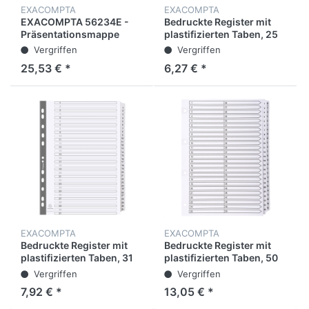
EXACOMPTA
EXACOMPTA
EXACOMPTA 56234E -
Bedruckte Register mit
Präsentationsmappe
plastifizierten Taben, 25
ExaShow mit 4 Ringen,
Taben von 1 bis 25, DIN
Vergriffen
Vergriffen
aus PP, Rücken: 40 mm,
A4
25,53 € *
6,27 € *
Exactive®, A4
Hochformat, Schwarz
EXACOMPTA
EXACOMPTA
Bedruckte Register mit
Bedruckte Register mit
plastifizierten Taben, 31
plastifizierten Taben, 50
Taben von 1 bis 31, DIN A4
Taben von 1 bis 50, DIN
Vergriffen
Vergriffen
A4
7,92 € *
13,05 € *