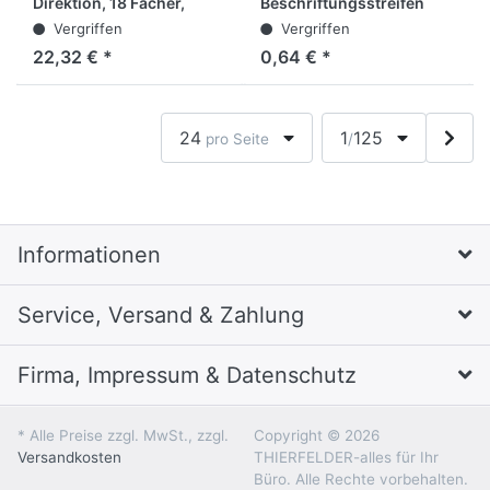
Direktion, 18 Fächer,
Beschriftungsstreifen
24x32cm
aus PP, für Format DIN A4,
Vergriffen
Vergriffen
braun
22,32 € *
0,64 € *
24
1
125
pro Seite
/
Informationen
Service, Versand & Zahlung
Firma, Impressum & Datenschutz
* Alle Preise zzgl. MwSt., zzgl.
Copyright © 2026
Versandkosten
THIERFELDER-alles für Ihr
Büro. Alle Rechte vorbehalten.