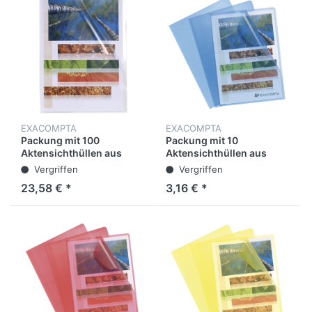
A4
EXACOMPTA
EXACOMPTA
Packung mit 100
Packung mit 10
Aktensichthüllen aus
Aktensichthüllen aus
glattem PP 120µ,DIN A4
genarbtem PP 120µ, für
Vergriffen
Vergriffen
Format DIN A4
23,58 € *
3,16 € *