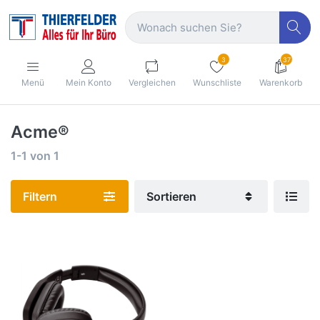
3
37
Menü
Mein Konto
Vergleichen
Wunschliste
Warenkorb
Acme®
1-1
von
1
Filtern
Sortieren