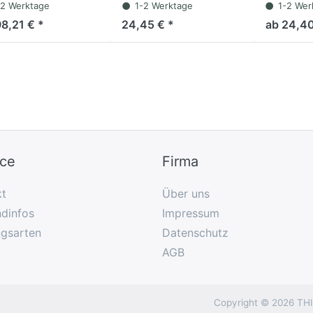
g/m², weiß, glänzend
3farbig, 1
-2 Werktage
1-2 Werktage
1-2 Wer
(150 Blatt)
98,21 € *
24,45 € *
ab 24,40
ice
Firma
kt
Über uns
dinfos
Impressum
ngsarten
Datenschutz
AGB
Copyright © 2026 THIE