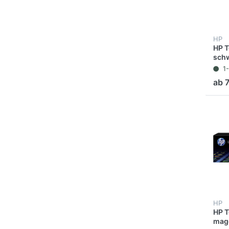
HP
HP T
schw
1
ab 
HP
HP T
mage