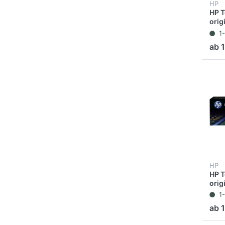
HP
HP T
orig
Seit
1
ab 
HP
HP T
orig
Seit
1
ab 1