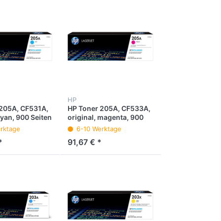
HP
205A, CF531A,
HP Toner 205A, CF533A,
cyan, 900 Seiten
original, magenta, 900
Seiten
rktage
6-10 Werktage
*
91,67 € *