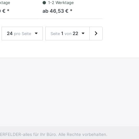
65 Seiten
3farbig, 330 Seiten
ktage
1-2 Werktage
 € *
ab 46,53 € *
24
1
22
pro Seite
Seite
von
RFELDER-alles für Ihr Büro. Alle Rechte vorbehalten.