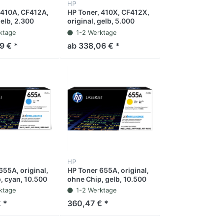
HP
 410A, CF412A,
HP Toner, 410X, CF412X,
gelb, 2.300
original, gelb, 5.000
Seiten
ktage
1-2 Werktage
9 € *
ab 338,06 € *
HP
655A, original,
HP Toner 655A, original,
, cyan, 10.500
ohne Chip, gelb, 10.500
Seiten
ktage
1-2 Werktage
 *
360,47 € *