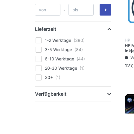
-
Lieferzeit
HP
1-2 Werktage
HP M
3-5 Werktage
Inkj
OFF
V
6-10 Werktage
in 1
127
20-30 Werktage
30+
Verfügbarkeit