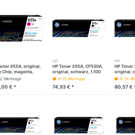
HP
HP
oner 655A, original,
HP Toner 205A, CF530A,
HP Toner 
 Chip, magenta,
original, schwarz, 1.100
original, 
00 Seiten
Seiten
-2 Werktage
6-10 Werktage
6-10 We
,00 € *
74,93 € *
80,57 € 