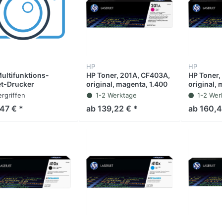
HP
HP
ultifunktions-
HP Toner, 201A, CF403A,
HP Toner,
et-Drucker
original, magenta, 1.400
original,
ICEJET PRO 6960, 4
Seiten
Seiten
ergriffen
1-2 Werktage
1-2 Wer
, bis DIN A4, schwarz
,47 € *
ab 139,22 € *
ab 160,4