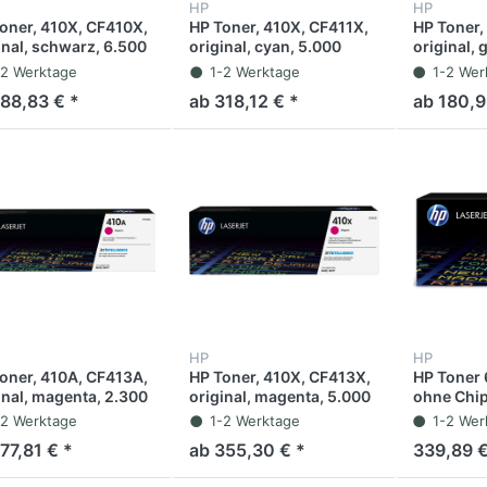
HP
HP
oner, 410X, CF410X,
HP Toner, 410X, CF411X,
HP Toner,
inal, schwarz, 6.500
original, cyan, 5.000
original, 
en
Seiten
Seiten
-2 Werktage
1-2 Werktage
1-2 Wer
188,83 € *
ab 318,12 € *
ab 180,9
HP
HP
oner, 410A, CF413A,
HP Toner, 410X, CF413X,
HP Toner 
inal, magenta, 2.300
original, magenta, 5.000
ohne Chip
en
Seiten
Seiten
-2 Werktage
1-2 Werktage
1-2 Wer
77,81 € *
ab 355,30 € *
339,89 €