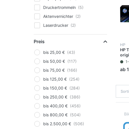
Druckertrommeln
Aktenvernichter
Laserdrucker
Speicherkarten
Preis
InkJetdrucker
HP
HP T
Multifunktionsgeräte
bis 25,00 €
orig
Seit
Schulrechner
bis 50,00 €
1
ab 
bis 75,00 €
bis 125,00 €
bis 150,00 €
Sort
bis 250,00 €
bis 400,00 €
bis 800,00 €
bis 2.500,00 €