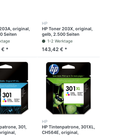
HP
203A, original,
HP Toner 203X, original,
0 Seiten
gelb, 2.500 Seiten
ktage
1-2 Werktage
 € *
143,42 € *
HP
patrone, 301,
HP Tintenpatrone, 301XL,
riginal,
CH564E, original,