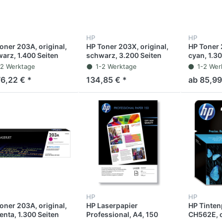
HP
HP
oner 203A, original,
HP Toner 203X, original,
HP Toner 
arz, 1.400 Seiten
schwarz, 3.200 Seiten
cyan, 1.30
-2 Werktage
1-2 Werktage
1-2 Wer
76,22 € *
134,85 € *
ab 85,99
HP
HP
oner 203A, original,
HP Laserpapier
HP Tinten
nta, 1.300 Seiten
Professional, A4, 150
CH562E, o