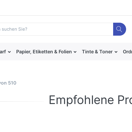
arf
Papier, Etiketten & Folien
Tinte & Toner
Ord
von
510
Empfohlene Pr