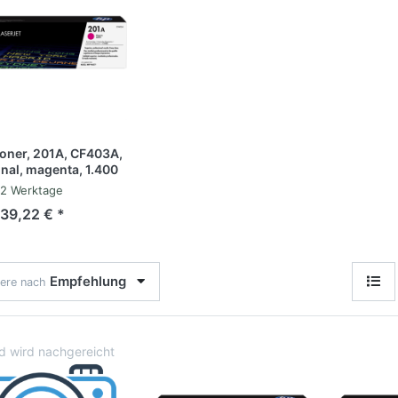
oner, 201A, CF403A,
inal, magenta, 1.400
en
-2 Werktage
139,22 € *
Empfehlung
iere nach