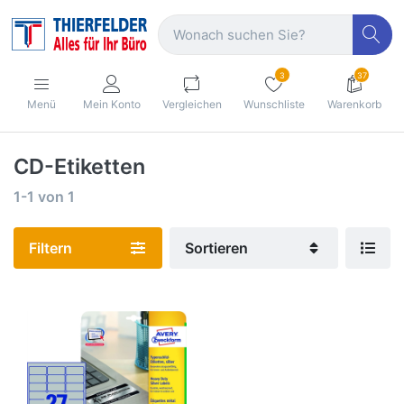
3
37
Menü
Mein Konto
Vergleichen
Wunschliste
Warenkorb
CD-Etiketten
1-1
von
1
Filtern
Sortieren