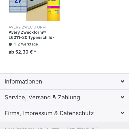
AVERY ZWECKFORM
Avery Zweckform®
L6011-20 Typenschild-
Etiketten - A4, 540 Stück,
1-2 Werktage
63,5 x 29,6 mm,
ab 52,30 € *
Informationen
Service, Versand & Zahlung
Firma, Impressum & Datenschutz
* Alle Preise zzgl. MwSt., zzgl.
Copyright © 2026