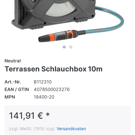
Neutral
Terrassen Schlauchbox 10m
Art.-Nr.
B112310
EAN / GTIN
4078500023276
MPN
18400-20
141,91 € *
zzgl. MwSt. (19%) zzgl.
Versandkosten