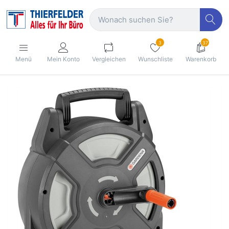
3
37
Menü
Mein Konto
Vergleichen
Wunschliste
Warenkorb