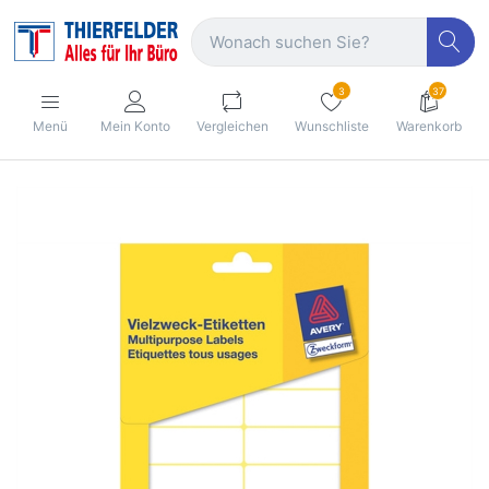
3
37
Menü
Mein Konto
Vergleichen
Wunschliste
Warenkorb