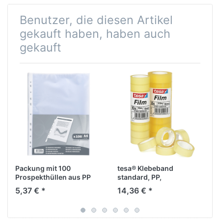
Benutzer, die diesen Artikel
gekauft haben, haben auch
gekauft
Packung mit 100
tesa® Klebeband
Prospekthüllen aus PP
standard, PP,
40µ, gekörnt - DIN A4.
selbstklebend, 19 mm x
5,37 € *
14,36 € *
66 m, transparent (8
Rollen)