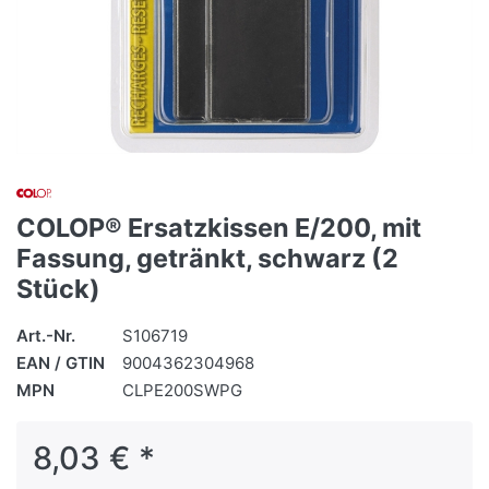
COLOP® Ersatzkissen E/200, mit
Fassung, getränkt, schwarz (2
Stück)
Art.-Nr.
S106719
EAN / GTIN
9004362304968
MPN
CLPE200SWPG
8,03 € *