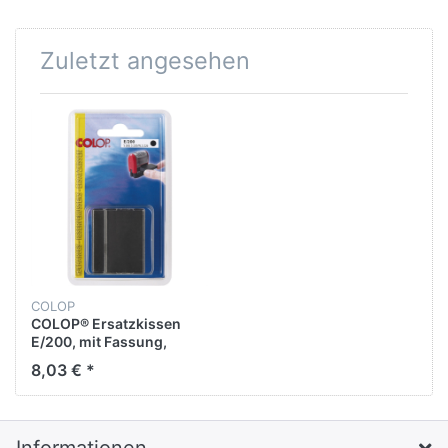
Zuletzt angesehen
COLOP
COLOP® Ersatzkissen
E/200, mit Fassung,
getränkt, schwarz (2
8,03 € *
Stück)
Informationen