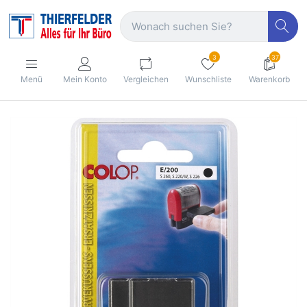
3
37
Menü
Mein Konto
Vergleichen
Wunschliste
Warenkorb