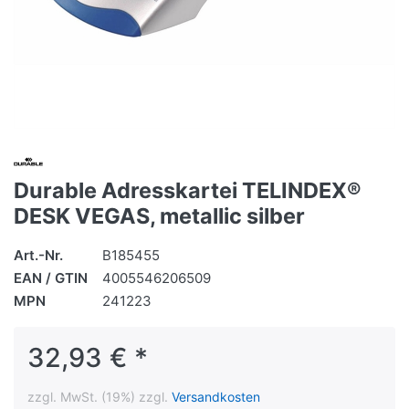
Durable Adresskartei TELINDEX®
DESK VEGAS, metallic silber
Art.-Nr.
B185455
EAN / GTIN
4005546206509
MPN
241223
32,93 € *
zzgl. MwSt. (19%) zzgl.
Versandkosten