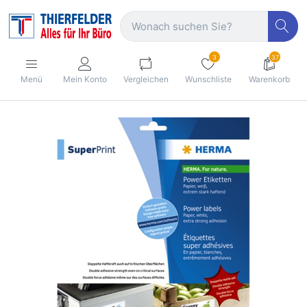
3
37
Menü
Mein Konto
Vergleichen
Wunschliste
Warenkorb