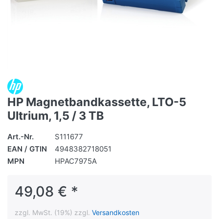
HP Magnetbandkassette, LTO-5
Ultrium, 1,5 / 3 TB
Art.-Nr.
S111677
EAN / GTIN
4948382718051
MPN
HPAC7975A
49,08 € *
zzgl. MwSt. (19%) zzgl.
Versandkosten