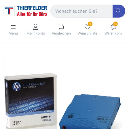
3
37
Menü
Mein Konto
Vergleichen
Wunschliste
Warenkorb