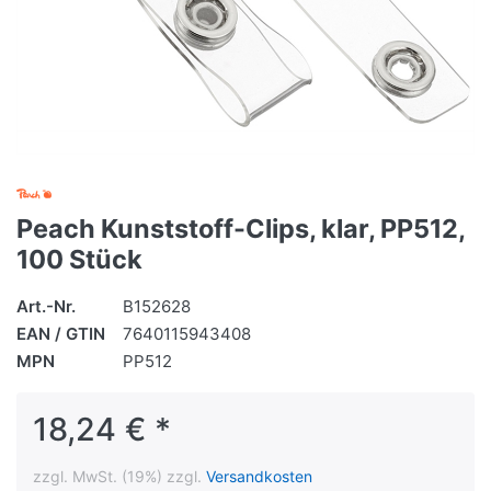
Peach Kunststoff-Clips, klar, PP512,
100 Stück
Art.-Nr.
B152628
EAN / GTIN
7640115943408
MPN
PP512
18,24 € *
zzgl. MwSt. (19%) zzgl.
Versandkosten