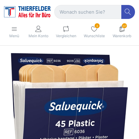
3
37
Menü
Mein Konto
Vergleichen
Wunschliste
Warenkorb