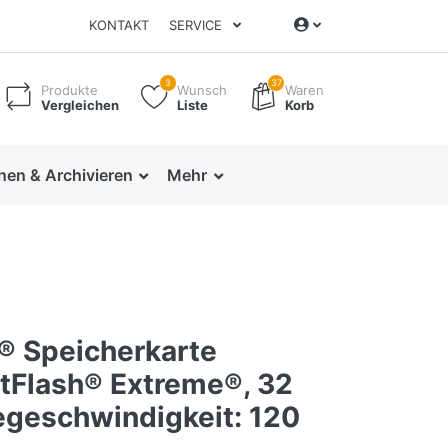
KONTAKT
SERVICE
3
37
Produkte
Wunsch
Waren
Vergleichen
Liste
Korb
nen & Archivieren
Mehr
® Speicherkarte
Flash® Extreme®, 32
egeschwindigkeit: 120