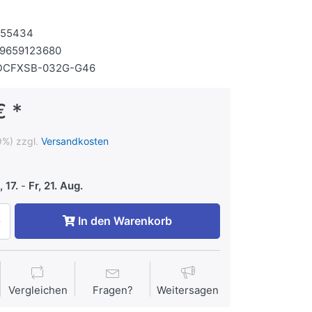
155434
19659123680
DCFXSB-032G-G46
€ *
9%) zzgl.
Versandkosten
 17.
-
Fr, 21. Aug.
In den Warenkorb
Vergleichen
Fragen?
Weitersagen