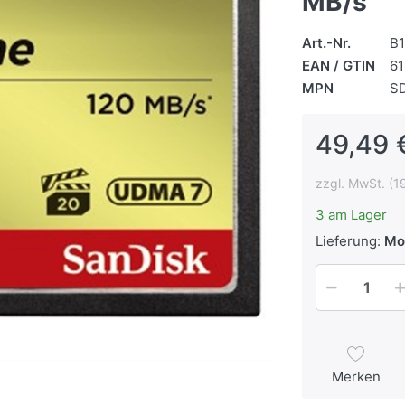
MB/s
Art.-Nr.
B
EAN / GTIN
6
MPN
S
49,49 
zzgl. MwSt. (1
3 am Lager
Lieferung:
Mo,
Merken