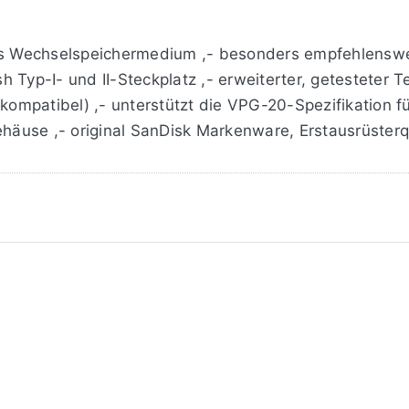
res Wechselspeichermedium ,- besonders empfehlenswe
h Typ-I- und II-Steckplatz ,- erweiterter, getesteter
mpatibel) ,- unterstützt die VPG-20-Spezifikation fü
äuse ,- original SanDisk Markenware, Erstausrüsterqu