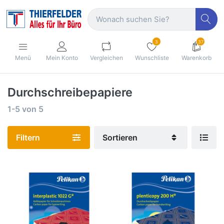
3
37
Menü
Mein Konto
Vergleichen
Wunschliste
Warenkorb
Durchschreibepapiere
1-5
von
5
Filtern
Sortieren