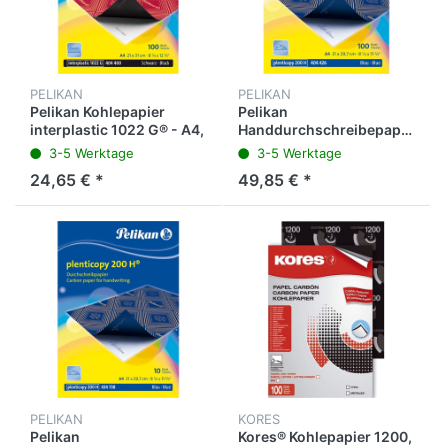
PELIKAN
PELIKAN
Pelikan Kohlepapier
Pelikan
interplastic 1022 G® - A4,
Handdurchschreibepapier
100 Blatt
plenticopy 200 H® - A4,
3-5 Werktage
3-5 Werktage
100 Blatt
24,65 € *
49,85 € *
PELIKAN
KORES
Pelikan
Kores® Kohlepapier 1200,