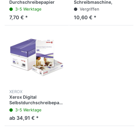
Durchschreibepapier
Schreibmaschine,
plenticopy 200 H®,
Trägermaterial: Wachs,
3-5 Werktage
Vergriffen
Handbeschriftung, A4,
A4, schwarz (100 Blatt)
7,70 € *
10,60 € *
blau (10 Blatt)
XEROX
Xerox Digital
Selbstdurchschreibepapier
-4-
3-5 Werktage
fach,A4,weiß/gelb/rosa/blau,500
ab 34,91 € *
Blatt