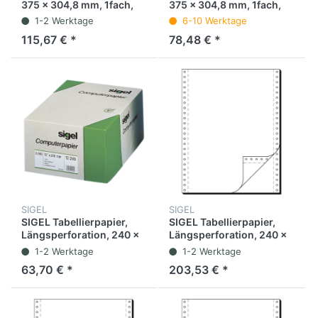
375 x 304,8 mm, 1fach,
375 x 304,8 mm, 1fach,
60 g/m², blanko, weiß
60 g/m², 4,2 mm
1-2 Werktage
6-10 Werktage
(2.000 Blatt)
Leselinien, weiß/grün
115,67 € *
78,48 € *
(2.000 Blatt)
SIGEL
SIGEL
SIGEL Tabellierpapier,
SIGEL Tabellierpapier,
Längsperforation, 240 x
Längsperforation, 240 x
304,8 mm, 1fach, 60
304,8 mm, 2fach,
1-2 Werktage
1-2 Werktage
g/m², blanko, weiß (2.000
selbstdurchschreibend,
63,70 € *
203,53 € *
Blatt)
60 / 57 g/m², blanko, weiß
(1.000 Blatt)