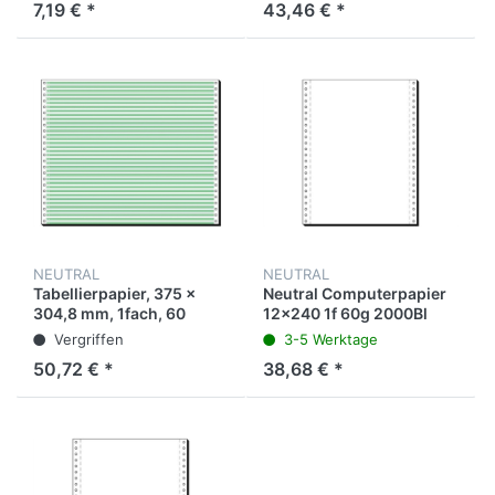
7,19 € *
43,46 € *
NEUTRAL
NEUTRAL
Tabellierpapier, 375 x
Neutral Computerpapier
304,8 mm, 1fach, 60
12x240 1f 60g 2000Bl
g/m², 4,2 mm Leselinien,
blanko mit LP
Vergriffen
3-5 Werktage
weiß/grün (2.000 Blatt)
50,72 € *
38,68 € *