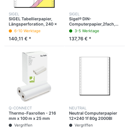
SIGEL
SIGEL
SIGEL Tabellierpapier,
Sigel® DIN-
Längsperforation, 240 x
Computerpapier,2fach,6"x240
304,8 mm, 3fach,
mm (A5
6-10 Werktage
3-5 Werktage
selbstdurchschreibend,
quer),SD,längsperfor.,2000
140,11 € *
137,76 € *
60 / 53 / 57 g/m², blanko,
Sätze
weiß / rosa / gelb (600
Blatt)
Q-CONNECT
NEUTRAL
Thermo-Faxrollen - 216
Neutral Computerpapier
mm x 100 m x 25 mm
12x240 1f 80g 2000Bl
blanko mit LP und MP
Vergriffen
Vergriffen