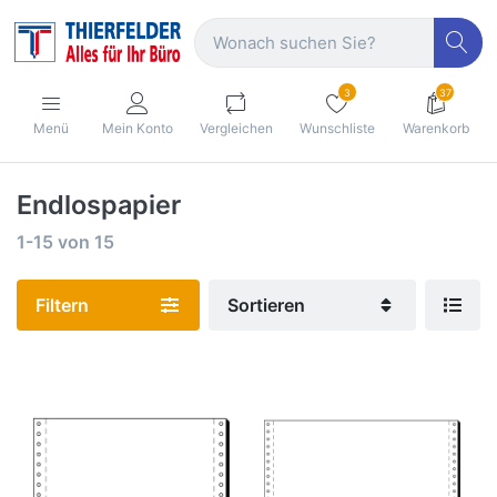
3
37
Menü
Mein Konto
Vergleichen
Wunschliste
Warenkorb
Endlospapier
1-15
von
15
Filtern
Sortieren