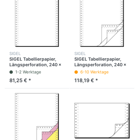
SIGEL
SIGEL
SIGEL Tabellierpapier,
SIGEL Tabellierpapier,
Längsperforation, 240 x
Längsperforation, 240 x
304,8 mm, 1fach, 70 g/m²,
304,8 mm, 3fach,
1-2 Werktage
6-10 Werktage
blanko, weiß (2.000 Blatt)
selbstdurchschreibend,
81,25 € *
118,19 € *
60 / 53 / 57 g/m², blanko,
weiß (600 Blatt)