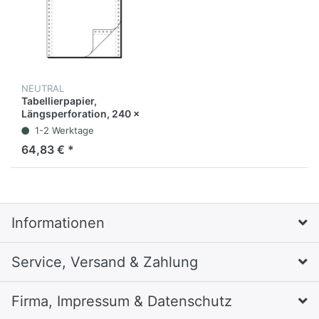
NEUTRAL
Tabellierpapier,
Längsperforation, 240 x
304,8 mm, 2fach, 52
1-2 Werktage
g/m², blanko, weiß (1.000
64,83 € *
Blatt)
Informationen
Service, Versand & Zahlung
Firma, Impressum & Datenschutz